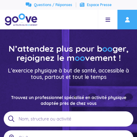
Aller au contenu principal
Questions / Réponses
Espace Presse
N’attendez plus pour b
oo
ger,
rejoignez le m
oo
vement !
L’exercice physique à but de santé, accessible à
tous, partout et tout le temps
Trouvez un professionnel spécialisé en activité physique
adaptée près de chez vous
Où