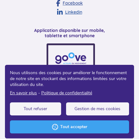
Facebook
Linkedin
Application disponible sur mobile,
tablette et smartphone
Nous utilisons des cookies pour améliorer le fonctionnement
de notre site en stockant des informations limitées sur votre
utilisation du site.
En savoir plus
Politique de confidentialité
Accompagnez le pilotage de vos politiques sportives
Tout refuser
Gestion de mes cookies
à grande échelle, avec le réseau Goove.
Tout accepter
JE DEVIENS GESTIONNAIRE DE PRATIQUANTS